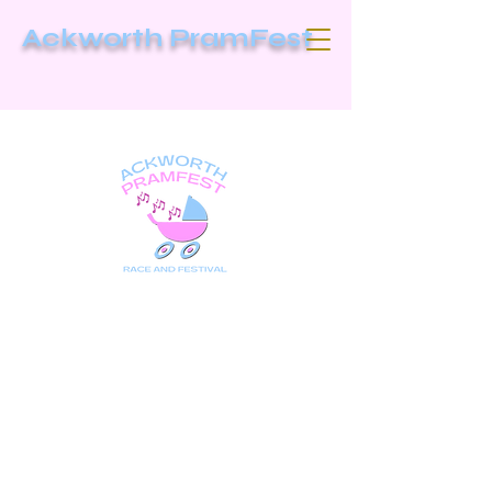
Ackworth PramFest